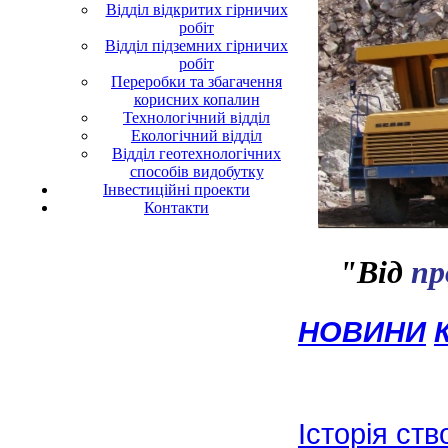
Відділ відкритих гірничих
робіт
Відділ підземних гірничих
робіт
Переробки та збагачення
корисних копалин
Технологічний відділ
Екологічний відділ
Відділ геотехнологічних
способів видобутку
Інвестиційні проекти
Контакти
"Від
пр
НОВИНИ
Історія ст