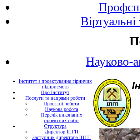
Профспі
Віртуальні
П
Науково-а
Інститут з проектування гірничих
І
підприємств
Про Інститут
Послуги та напрями роботи
Проектні роботи
Наукова робота
Перелік виконаних
проектних робіт
Структура
Директор ІПГП
Заступник директора ІПГП