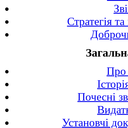
Зв
Стратегія та
Доброчи
Загальн
Про 
Історі
Почесні з
Видат
Установчі до