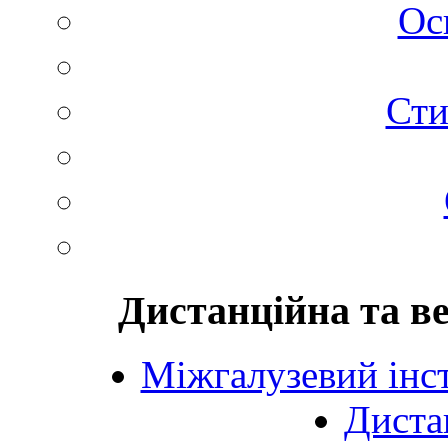
Ос
Сти
Дистанційна та в
Міжгалузевий інст
Диста