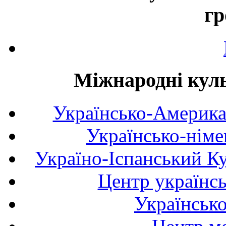
гр
Міжнародні куль
Українсько-Америка
Українсько-німе
Україно-Іспанський К
Центр українсь
Українськ