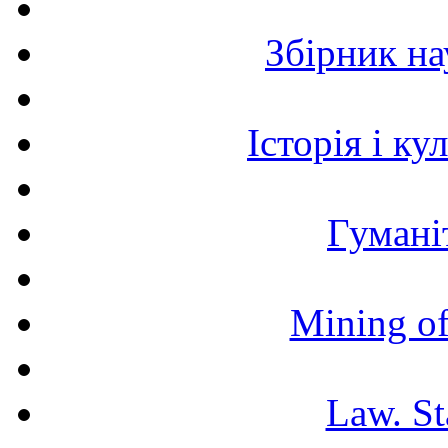
Збірник н
Історія і к
Гумані
Mining of
Law. St