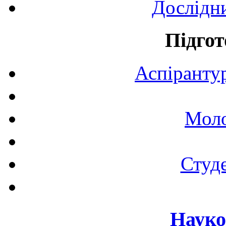
Дослідн
Підгот
Аспірантур
Моло
Студе
Науко