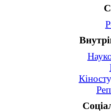
С
Р
Внутрі
Науко
Кіносту
Реп
Соціа