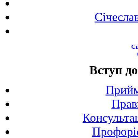
Січесла
Сп
Вступ до
Прийм
Прав
Консультац
Профоріє