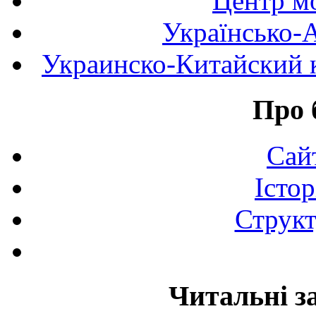
Центр мо
Українсько-
Украинско-Китайский к
Про 
Сай
Істор
Структ
Читальні з