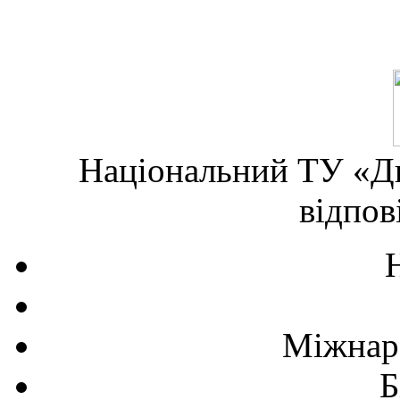
Національний ТУ «Дн
відпов
Міжнаро
Б