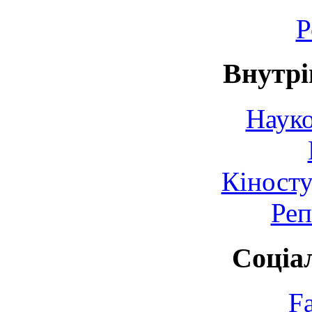
Р
Внутрі
Науко
Кіносту
Реп
Соціа
F