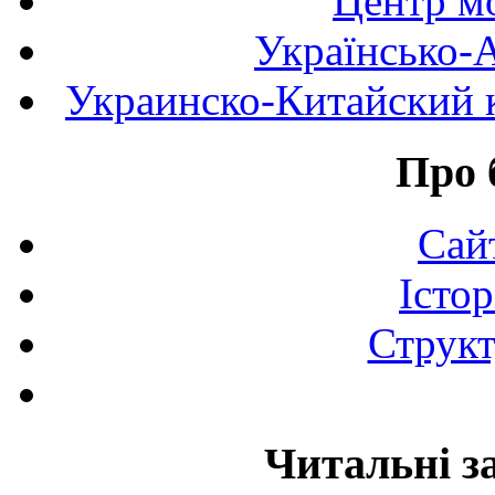
Центр мо
Українсько-
Украинско-Китайский к
Про 
Сай
Істор
Структ
Читальні з