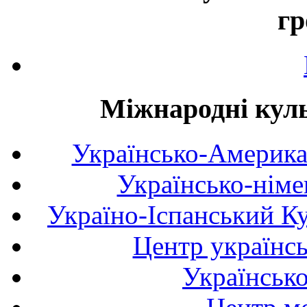
гр
Міжнародні куль
Українсько-Америка
Українсько-німе
Україно-Іспанський К
Центр українсь
Українськ