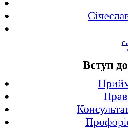
Січесла
Сп
Вступ до
Прийм
Прав
Консультац
Профоріє