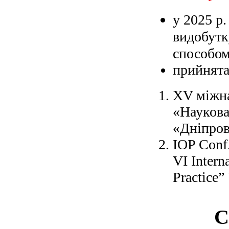
у 2025 р.
видобутк
способо
прийнята
XV міжна
«Наукова
«Дніпров
IOP Conf.
VI Intern
Practice”
С