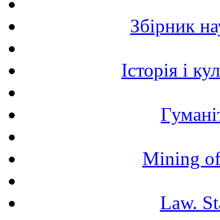
Збірник н
Історія і к
Гумані
Mining of
Law. St