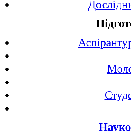
Дослідн
Підгот
Аспірантур
Моло
Студе
Науко