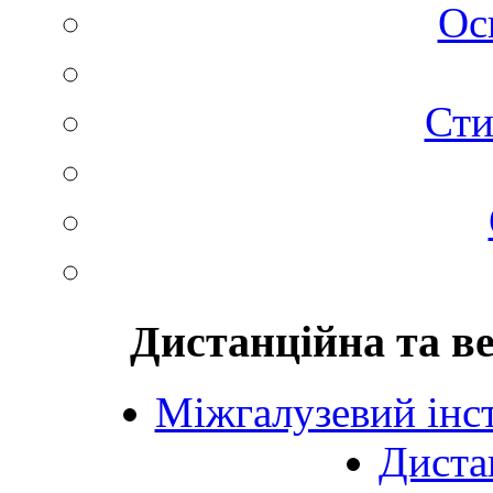
Ос
Сти
Дистанційна та в
Міжгалузевий інст
Диста