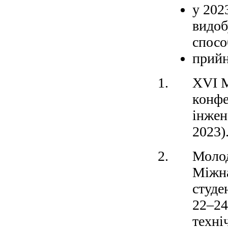
у 202
видоб
спос
прийн
XVI М
конфе
інжен
2023)
Молод
Міжна
студе
22–24
техні