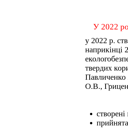
У 2022 ро
у 2022 р. ст
наприкінці
екологобезп
твердих кор
Павличенко 
О.В., Грицен
створені
прийнята