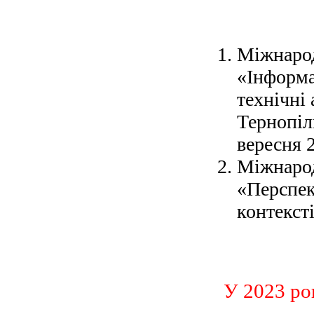
Мiжнарод
«Інформа
технічні 
Тернопіл
вересня 
Міжнарод
«Перспек
контексті
У 2023 ро