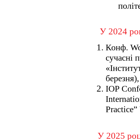
політ
У 2024 роц
Конф. Wo
сучасні 
«Інститу
березня),
IOP Confe
Internati
Practice”
У 2025 роц