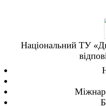
Національний ТУ «Дн
відпов
Міжнаро
Б