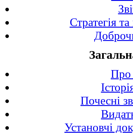
Зв
Стратегія та
Доброчи
Загальн
Про 
Історі
Почесні з
Видат
Установчі до