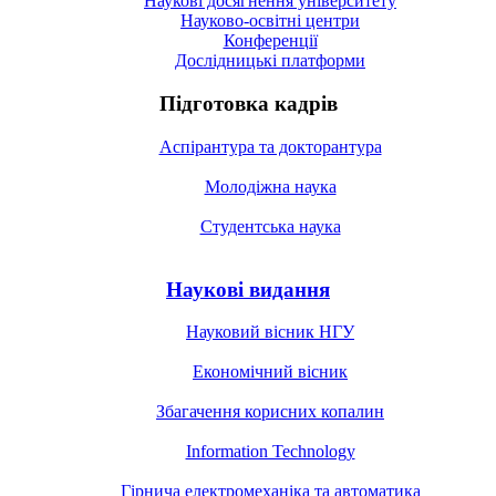
Наукові досягнення університету
Науково-освітні центри
Конференції
Дослідницькі платформи
Підготовка кадрів
Аспірантура та докторантура
Молодіжна наука
Студентська наука
Наукові видання
Науковий вісник НГУ
Економічний вісник
Збагачення корисних копалин
Information Technology
Гірнича електромеханіка та автоматика