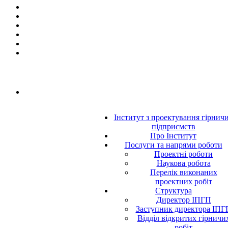
Інститут з проектування гірнич
підприємств
Про Інститут
Послуги та напрями роботи
Проектні роботи
Наукова робота
Перелік виконаних
проектних робіт
Структура
Директор ІПГП
Заступник директора ІПГ
Відділ відкритих гірничи
робіт