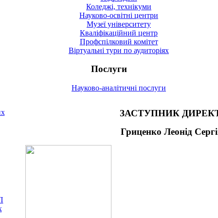
Коледжі, технікуми
Науково-освітні центри
Музеї університету
Кваліфікаційний центр
Профспілковий комітет
Віртуальні тури по аудиторіях
Послуги
Науково-аналітичні послуги
их
ЗАСТУПНИК ДИРЕК
Гриценко Леонід Серг
П
х