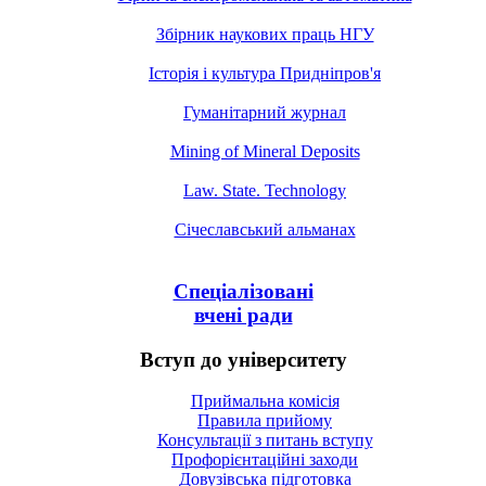
Збірник наукових праць НГУ
Історія і культура Придніпров'я
Гуманітарний журнал
Mining of Mineral Deposits
Law. State. Technology
Січеславський альманах
Спеціалізовані
вчені ради
Вступ до університету
Приймальна комісія
Правила прийому
Консультації з питань вступу
Профорієнтаційні заходи
Довузівська підготовка