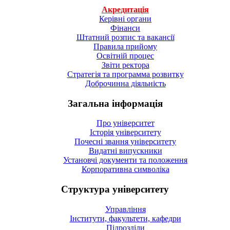
Акредитація
Керівні органи
Фінанси
Штатний розпис та вакансії
Правила прийому
Освітній процес
Звіти ректора
Стратегія та программа розвитку
Доброчинна діяльність
Загальна інформація
Про університет
Історія університету
Почесні звання університету
Видатні випускники
Установчі документи та положення
Корпоративна символiка
Структура університету
Управління
Інститути, факультети, кафедри
Підрозділи