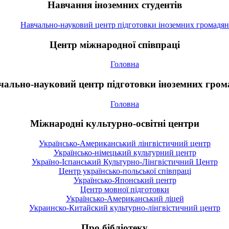
Навчання іноземних студентів
Навчально-науковий центр підготовки іноземних громадян
Центр міжнародної співпраці
Головна
чально-науковий центр підготовки іноземних гром
Головна
Міжнародні культурно-освітні центри
Українсько-Американський лінгвістичний центр
Українсько-німецький культурний центр
Україно-Іспанський Культурно-Лінгвістичний Центр
Центр українсько-польської співпраці
Українсько-Японський центр
Центр мовної підготовки
Українсько-Американський ліцей
Украинско-Китайский культурно-лінгвістичний центр
Про бібліотеку