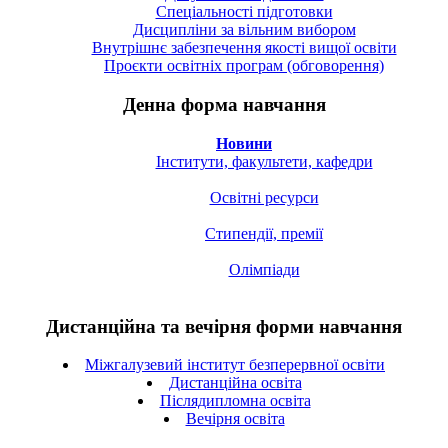
Спецiальностi підготовки
Дисципліни за вільним вибором
Внутрішнє забезпечення якості вищої освіти
Проєкти освітніх програм (обговорення)
Денна форма навчання
Новини
Інститути, факультети, кафедри
Освітні ресурси
Стипендії, премії
Олімпіади
Дистанційна та вечірня форми навчання
Міжгалузевий інститут безперервної освіти
Дистанційна освіта
Післядипломна освіта
Вечірня освіта