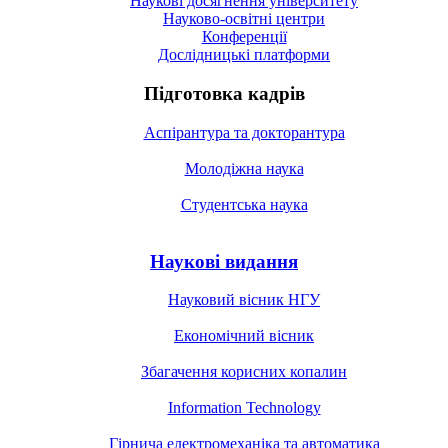
Наукові досягнення університету
Науково-освітні центри
Конференції
Дослідницькі платформи
Підготовка кадрів
Аспірантура та докторантура
Молодіжна наука
Студентська наука
Наукові видання
Науковий вісник НГУ
Економічний вісник
Збагачення корисних копалин
Information Technology
Гірнича електромеханіка та автоматика