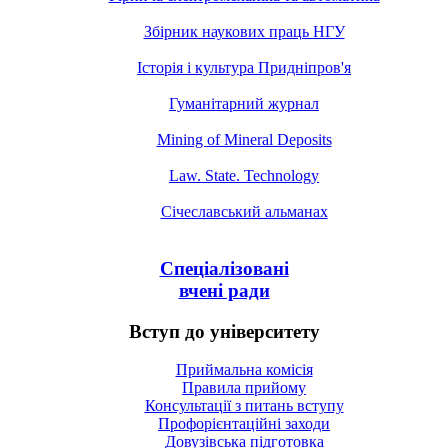
Збірник наукових праць НГУ
Історія і культура Придніпров'я
Гуманітарний журнал
Mining of Mineral Deposits
Law. State. Technology
Січеславський альманах
Спеціалізовані
вчені ради
Вступ до університету
Приймальна комісія
Правила прийому
Консультації з питань вступу
Профорієнтаційні заходи
Довузівська підготовка