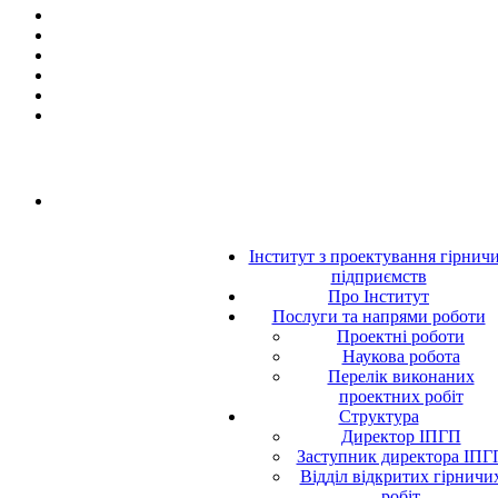
Інститут з проектування гірнич
підприємств
Про Інститут
Послуги та напрями роботи
Проектні роботи
Наукова робота
Перелік виконаних
проектних робіт
Структура
Директор ІПГП
Заступник директора ІПГ
Відділ відкритих гірничи
робіт