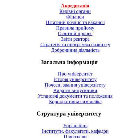
Акредитація
Керівні органи
Фінанси
Штатний розпис та вакансії
Правила прийому
Освітній процес
Звіти ректора
Стратегія та программа розвитку
Доброчинна діяльність
Загальна інформація
Про університет
Історія університету
Почесні звання університету
Видатні випускники
Установчі документи та положення
Корпоративна символiка
Структура університету
Управління
Інститути, факультети, кафедри
Підрозділи