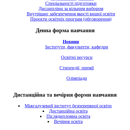
Спецiальностi підготовки
Дисципліни за вільним вибором
Внутрішнє забезпечення якості вищої освіти
Проєкти освітніх програм (обговорення)
Денна форма навчання
Новини
Інститути, факультети, кафедри
Освітні ресурси
Стипендії, премії
Олімпіади
Дистанційна та вечірня форми навчання
Міжгалузевий інститут безперервної освіти
Дистанційна освіта
Післядипломна освіта
Вечірня освіта