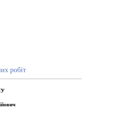
чих робіт
ЛУ
ійович