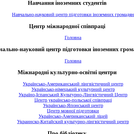
Навчання іноземних студентів
Навчально-науковий центр підготовки іноземних громадян
Центр міжнародної співпраці
Головна
чально-науковий центр підготовки іноземних гром
Головна
Міжнародні культурно-освітні центри
Українсько-Американський лінгвістичний центр
Українсько-німецький культурний центр
Україно-Іспанський Культурно-Лінгвістичний Центр
Центр українсько-польської співпраці
Українсько-Японський центр
Центр мовної підготовки
Українсько-Американський ліцей
Украинско-Китайский культурно-лінгвістичний центр
Про бібліотеку