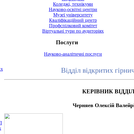
Коледжі, технікуми
Науково-освітні центри
Музеї університету
Кваліфікаційний центр
Профспілковий комітет
Віртуальні тури по аудиторіях
Послуги
Науково-аналітичні послуги
их
Відділ відкритих гірни
КЕРІВНИК ВІДДІ
Черняев Олексій Валейр
П
х